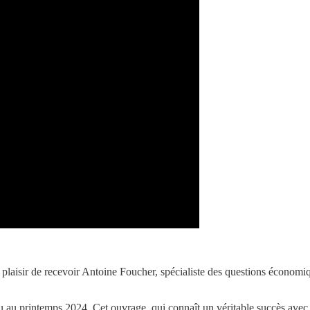
le plaisir de recevoir Antoine Foucher, spécialiste des questions économiq
u au printemps 2024. Cet ouvrage, qui connaît un véritable succès avec d