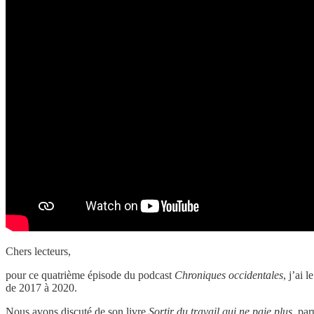
Chers lecteurs,
pour ce quatrième épisode du podcast
Chroniques occidentales
, j’ai 
de 2017 à 2020.
Nous avons discuté de son livre
Sortir du travail qui ne paie plus
, par