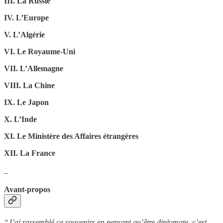
III. La Russie
IV. L’Europe
V. L’Algérie
VI. Le Royaume-Uni
VII. L’Allemagne
VIII. La Chine
IX. Le Japon
X. L’Inde
XI. Le Ministère des Affaires étrangères
XII. La France
_
Avant-propos
“J’ai rassemblé ce souvenirs en pensant qu’être diplomate, c’est