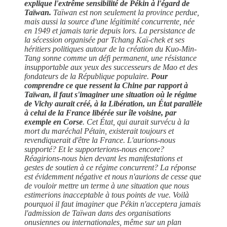
explique l'extrême sensibilité de Pékin à l'égard de
Taïwan.
Taïwan est non seulement la province perdue,
mais aussi la source d'une légitimité concurrente, née
en 1949 et jamais tarie depuis lors. La persistance de
la sécession organisée par Tchang Kaï-chek et ses
héritiers politiques autour de la création du Kuo-Min-
Tang sonne comme un défi permanent, une résistance
insupportable aux yeux des successeurs de Mao et des
fondateurs de la République populaire.
Pour
comprendre ce que ressent la Chine par rapport à
Taïwan, il faut s'imagi ner une situation où le régime
de Vichy aurait créé, à la Libération, un État parallèle
à celui de la France libérée sur île voisine, par
exemple en Corse
. Cet État, qui aurait survécu à la
mort du maréchal Pétain, existerait toujours et
revendiquerait d'être la France. L'aurions-nous
supporté? Et le supporterions-nous encore?
Réagirions-nous bien devant les manifestations et
gestes de soutien à ce régime concurrent? La réponse
est évidemment négative et nous n'aurions de cesse que
de vouloir mettre un terme à une situation que nous
estimerions inacceptable à tous points de vue. Voilà
pourquoi il faut imaginer que Pékin n'acceptera jamais
l'admission de Taïwan dans des organisations
onusiennes ou internationales, même sur un plan