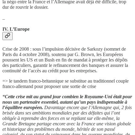
la négo entre la France et l’Allemagne avait déjà été difficile, trop
dur de rouvrir le dossier.
_
IV. L’Europe
Crise de 2008 : sous l’impulsion décisive de Sarkozy (sommet de
Paris du 4 octobre 2008), soutenu par G. Brown, les Européens
poussent les US et un Bush en fin de mandat à protéger les dépôts
des particuliers, garantir le refinancement des banques et assurer la
continuité de l’accès au crédit pour les entreprises.
=> le tandem franco-britannique se substitue au traditionnel couple
franco-allemand pour proposer une sortie de crise
“Cette crise mit au grand jour combien le Royaume-Uni était pour
nous un partenaire essentiel, autant qu’un pays indispensable à
l’équilibre européen.
Davantage encore que l’Allemagne qui, 2 fois
brisée dans ses ambitions mondiales par des défaites qui l’ont
obligée à reprendre des forces en se repliant sur elle-même, la
Grande Bretagne partage encore avec la France une vision globale
et historique des problèmes du monde, héritée de son passé
colonial, de son statut de vainqueur dans les guerres mondiales, de