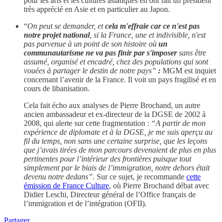
pour les arts et les cultures asiatiques en ont fait un président
très apprécié en Asie et en particulier au Japon.
“
On peut se demander, et
cela m'effraie car ce n'est pas
notre projet national
, si la France, une et indivisible, n'est
pas parvenue à un point de son histoire où
un
communautarisme ne va pas finir par s'imposer
sans être
assumé, organisé et encadré, chez des populations qui sont
vouées à partager le destin de notre pays”
:
MGM est inquiet
concernant l’avenir de la France. Il voit un pays fragilisé et en
cours de libanisation.
Cela fait écho aux analyses de Pierre Brochand, un autre
ancien ambassadeur et ex-directeur de la DGSE de 2002 à
2008, qui alerte sur cette fragmentation :
“A partir de mon
expérience de diplomate et à la DGSE, je me suis aperçu au
fil du temps, non sans une certaine surprise, que les leçons
que j’avais tirées de mon parcours devenaient de plus en plus
pertinentes pour l’intérieur des frontières puisque tout
simplement par le biais de l’immigration, notre dehors était
devenu notre dedans”.
Sur ce sujet, je recommande
cette
émission de France Culture
, où Pierre Brochand débat avec
Didier Leschi, Directeur général de l’Office français de
l’immigration et de l’intégration (OFII).
Partager