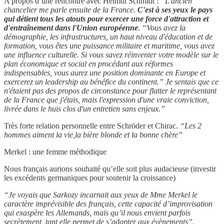
A propos d’une rencontre avec Helmut Schmidt :
“L'ancien
chancelier me parle ensuite de la France.
C'est à ses yeux le pays
qui détient tous les atouts pour exercer une force d'attraction et
d'entraînement dans l'Union européenne
. “Vous avez la
démographie, les infrastructures, un haut niveau d'éducation et de
formation, vous êtes une puissance militaire et maritime, vous avez
une influence culturelle. Si vous savez réinventer votre modèle sur le
plan économique et social en procédant aux réformes
indispensables, vous aurez une position dominante en Europe et
exercerez un leadership au bénéfice du continent.” Je sentais que ce
n'étaient pas des propos de circonstance pour flatter le représentant
de la France que j'étais, mais l'expression d'une vraie conviction,
livrée dans le huis clos d'un entretien sans enjeux.”
Très forte relation personnelle entre Schröder et Chirac.
“Les 2
hommes aiment la vie,la bière blonde et la bonne chère”
Merkel : une femme méthodique
Nous français aurions souhaité qu’elle soit plus audacieuse (investir
les excédents germaniques pour soutenir la croissance)
“Je voyais que Sarkozy incarnait aux yeux de Mme Merkel le
caractère imprévisible des français, cette capacité d’improvisation
qui exaspère les Allemands, mais qu’il nous envient parfois
secrètement, tant elle permet de s’adapter aux évènements”.