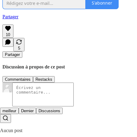
S'abonner
Partager
10
5
Partager
Discussion à propos de ce post
Commentaires
Restacks
meilleur
Dernier
Discussions
Aucun post