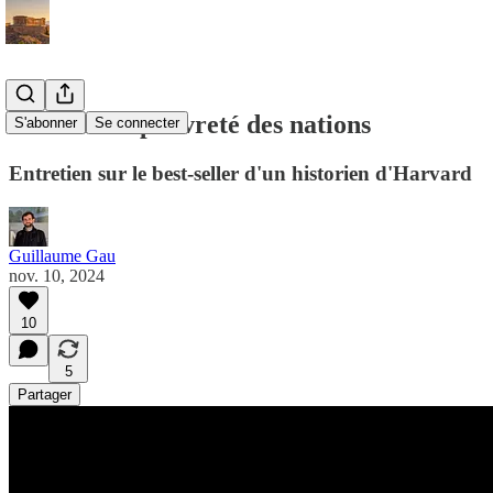
Richesse et pauvreté des nations
S'abonner
Se connecter
Entretien sur le best-seller d'un historien d'Harvard
Guillaume Gau
nov. 10, 2024
10
5
Partager