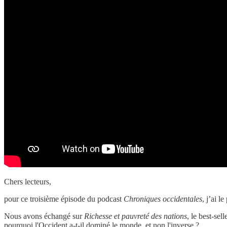
Chers lecteurs,
pour ce troisième épisode du podcast
Chroniques occidentales
, j’ai 
Nous avons échangé sur
Richesse et pauvreté des nations
, le best-se
pourquoi l'Occident a-t-il dominé le monde, et non l'inverse ?