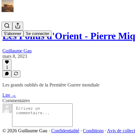
Les Poilus d'Orient - Pierre Mi
S'abonner
Se connecter
Guillaume Gau
mars 8, 2023
1
Les grands oubliés de la Première Guerre mondiale
Lire →
Commentaires
© 2026 Guillaume Gau
·
Confidentialité
∙
Conditions
∙
Avis de collec