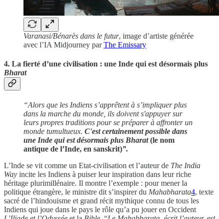
Varanasi/Bénarès dans le futur
, image d’artiste générée
avec l’IA Midjourney par
The Emissary
4. La fierté d’une civilisation : une Inde qui est désormais plus
Bharat
“Alors que les Indiens s’apprêtent à s’impliquer plus
dans la marche du monde, ils doivent s'appuyer sur
leurs propres traditions pour se préparer à affronter un
monde tumultueux.
C'est certainement possible dans
une Inde qui est désormais plus Bharat
(le nom
antique de l’Inde, en sanskrit)
”.
L’Inde se vit comme un Etat-civilisation et l’auteur de
The India
Way
incite les Indiens à puiser leur inspiration dans leur riche
héritage plurimillénaire. Il montre l’exemple : pour mener la
politique étrangère, le ministre dit s’inspirer du
Mahabharata
4
, texte
sacré de l’hindouisme et grand récit mythique connu de tous les
Indiens qui joue dans le pays le rôle qu’a pu jouer en Occident
L’Iliade et l’Odyssée
et la
Bible
. “
Le Mahabharata, écrit l’auteur, est