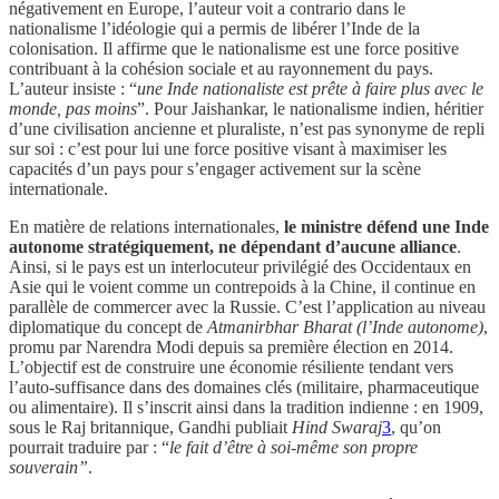
négativement en Europe, l’auteur voit a contrario dans le
nationalisme l’idéologie qui a permis de libérer l’Inde de la
colonisation. Il affirme que le nationalisme est une force positive
contribuant à la cohésion sociale et au rayonnement du pays.
L’auteur insiste : “
une Inde nationaliste est prête à faire plus avec le
monde, pas moins
”. Pour Jaishankar, le nationalisme indien, héritier
d’une civilisation ancienne et pluraliste, n’est pas synonyme de repli
sur soi : c’est pour lui une force positive visant à maximiser les
capacités d’un pays pour s’engager activement sur la scène
internationale.
En matière de relations internationales,
le ministre défend une Inde
autonome stratégiquement, ne dépendant d’aucune alliance
.
Ainsi, si le pays est un interlocuteur privilégié des Occidentaux en
Asie qui le voient comme un contrepoids à la Chine, il continue en
parallèle de commercer avec la Russie. C’est l’application au niveau
diplomatique du concept de
Atmanirbhar Bharat (l’Inde autonome)
,
promu par Narendra Modi depuis sa première élection en 2014.
L’objectif est de construire une économie résiliente tendant vers
l’auto-suffisance dans des domaines clés (militaire, pharmaceutique
ou alimentaire). Il s’inscrit ainsi dans la tradition indienne : en 1909,
sous le Raj britannique, Gandhi publiait
Hind Swaraj
3
, qu’on
pourrait traduire par : “
le fait d’être à soi-même son propre
souverain”
.