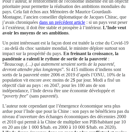
Pour l’auteur, le renforcement de l'économie indienne est un objectif
prioritaire pour permettre la réalisation des ambitions mondiales du
pays. Cela fait échos aux Mémoires de Maurice Gourdault-
Montagne, l’ancien conseiller diplomatique de Jacques Chirac, que
j’avais chroniquées
dans un précédent article
: si un pays veut peser
à l’extérieur, il doit être stable et prospère à l’intérieur.
L’Inde veut
avoir les moyens de ses ambitions
.
Un point intéressant est la façon dont est traitée la crise du Covid-19
: au-delà du choc sanitaire mondial, le ministre déplore surtout son
impact sur la prospérité du pays.
En freinant la croissance, la
pandémie a ralenti le rythme de sortie de la pauvreté
:
“
Beaucoup, (…) qui autrement seraient sortis de la pauvreté,
devront attendre plus longtemps
”. Si 415 millions d’indiens sont
sortis de la pauvreté entre 2006 et 2019 d’après l’ONU, 10% de la
population vit encore avec moins de 2$ par jour. Modi a fixé un
objectif clair au pays : en 2047, pour les 100 ans de son
indépendance, l’Inde devra être une économie développée et
“
poverty free
” (sans pauvreté).
L’auteur note cependant que l’émergence économique sera plus
ardue pour l’Inde que pour la Chine : son pays ne bénéficiera pas du
niveau d’ouverture des échanges économiques des décennies 2000
et 2010 qui permit à la Chine de multiplier son PIB/habitant par 10
en 20 ans (de 1 000 $/hab. en 2000 à 10 000 $/hab. en 2020).