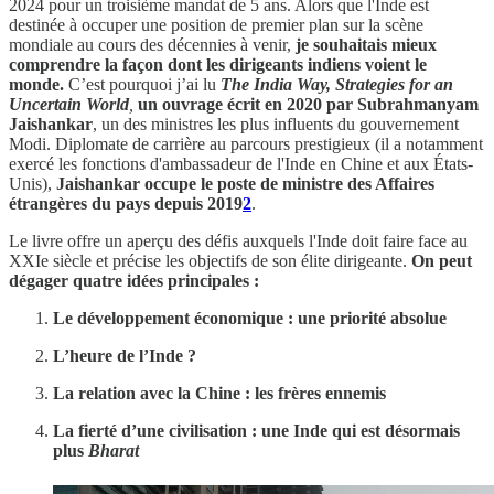
2024 pour un troisième mandat de 5 ans. Alors que l'Inde est
destinée à occuper une position de premier plan sur la scène
mondiale au cours des décennies à venir,
je souhaitais mieux
comprendre la façon dont les dirigeants indiens voient le
monde.
C’est pourquoi j’ai lu
The India Way, Strategies for an
Uncertain World
,
un ouvrage écrit en 2020 par
Subrahmanyam
Jaishankar
, un des ministres les plus influents du gouvernement
Modi. Diplomate de carrière au parcours prestigieux (il a notamment
exercé les fonctions d'ambassadeur de l'Inde en Chine et aux États-
Unis),
Jaishankar occupe le poste de ministre des Affaires
étrangères du pays depuis 2019
2
.
Le livre offre un aperçu des défis auxquels l'Inde doit faire face au
XXIe siècle et précise les objectifs de son élite dirigeante.
On peut
dégager quatre idées principales :
Le développement économique : une priorité absolue
L’heure de l’Inde ?
La relation avec la Chine : les frères ennemis
La fierté d’une civilisation : une Inde qui est désormais
plus
Bharat