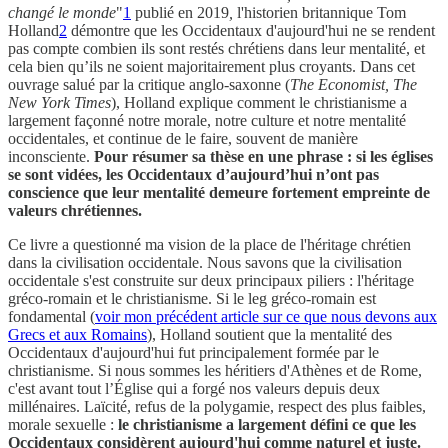
changé le monde
"
1
publié en 2019
,
l'historien britannique Tom
Holland
2
démontre que les Occidentaux d'aujourd'hui ne se rendent
pas compte combien ils sont restés chrétiens dans leur mentalité, et
cela bien qu’ils ne soient majoritairement plus croyants. Dans cet
ouvrage salué par la critique anglo-saxonne (
The Economist, The
New York Times
), Holland explique comment le christianisme a
largement façonné notre morale, notre culture et notre mentalité
occidentales, et continue de le faire, souvent de manière
inconsciente.
Pour résumer sa thèse en une phrase : si les églises
se sont vidées, les Occidentaux d’aujourd’hui n’ont pas
conscience que leur mentalité demeure fortement empreinte de
valeurs chrétiennes.
Ce livre a questionné ma vision de la place de l'héritage chrétien
dans la civilisation occidentale. Nous savons que la civilisation
occidentale s'est construite sur deux principaux piliers : l'héritage
gréco-romain et le christianisme. Si le leg gréco-romain est
fondamental (
voir mon précédent article sur ce que nous devons aux
Grecs et aux Romains
), Holland soutient que la mentalité des
Occidentaux d'aujourd'hui fut principalement formée par le
christianisme. Si nous sommes les héritiers d'Athènes et de Rome,
c'est avant tout l’Église qui a forgé nos valeurs depuis deux
millénaires. Laïcité, refus de la polygamie, respect des plus faibles,
morale sexuelle :
le christianisme a largement défini ce que les
Occidentaux considèrent aujourd'hui comme naturel et juste.